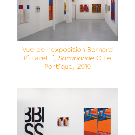
Vue de l'exposition Bernard
Piffaretti,
Sarabande
© Le
Portique, 2010