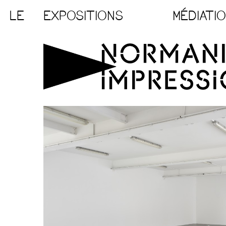
LE
EXPOSITIONS
MÉDIATI
EN COURS
JEUNES 
À VENIR
SCOLAIR
HORS LES MURS
HORS LE
ARCHIVES