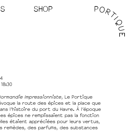
WS
SHOP
P
O
R
T
I
SSE
Q
U
DITS
E
24
 18:30
Normandie Impressionniste
, Le Portique
voque la route des épices et la place que
s l’histoire du port du Havre. À l’époque
es épices ne remplissaient pas la fonction
 elles étaient appréciées pour leurs vertus,
des remèdes, des parfums, des substances