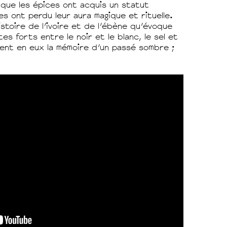
 que les épices ont acquis un statut
lles ont perdu leur aura magique et rituelle.
’histoire de l’ivoire et de l’ébène qu’évoque
es forts entre le noir et le blanc, le sel et
tent en eux la mémoire d’un passé sombre ;