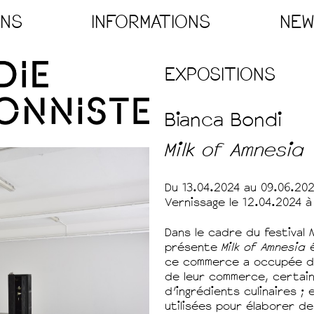
ONS
INFORMATIONS
NE
PUBLICS
PRÉSENTATION
PRE
EXPOSITIONS
ES
NOUS TROUVER
CRÉ
S MURS
ÉQUIPE
Bianca Bondi
PARTENAIRES
Milk of Amnesia
ENGLISH
Du 13.04.2024 au 09.06.20
Vernissage le 12.04.2024 à
Dans le cadre du festival
présente
Milk of Amnesia
é
ce commerce a occupée dan
de leur commerce, certain
d’ingrédients culinaires ;
utilisées pour élaborer 