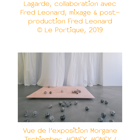
Lagarde, collaboration avec
Fred Leonard, mixage & post-
production Fred Leonard
© Le Portique, 2019
Vue de l’exposition Morgane
Tschiember,
HONEY, HONEY !