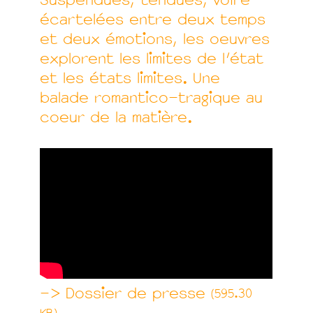
Suspendues, tendues, voire
écartelées entre deux temps
et deux émotions, les oeuvres
explorent les limites de l’état
et les états limites. Une
balade romantico-tragique au
coeur de la matière.
–> Dossier de presse
(595.30