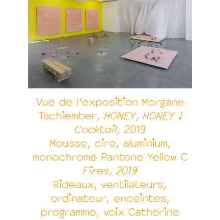
Vue de l’exposition Morgane
Tschiember,
HONEY, HONEY !
Cocktail,
2019
Mousse, cire, aluminium,
monochrome Pantone Yellow C
Fires, 2019
Rideaux, ventilateurs,
ordinateur, enceintes,
programme, voix Catherine