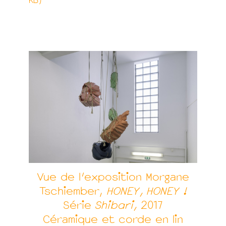
KB)
Vue de l’exposition Morgane
Tschiember,
HONEY, HONEY !
Série
Shibari,
2017
Céramique et corde en lin